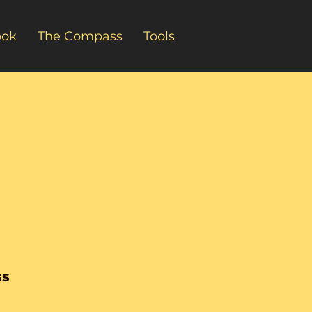
ook
The Compass
Tools
ss